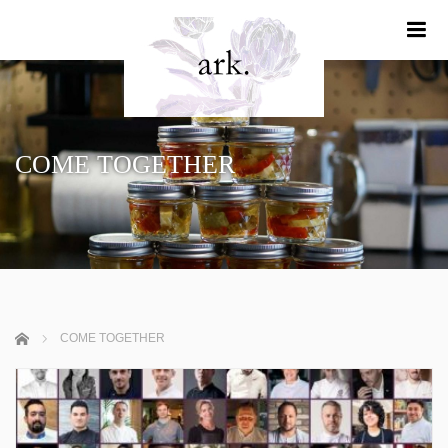
m
COME TOGETHER
ホーム
COME TOGETHER