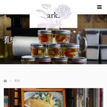
m
看板
ホーム
看板