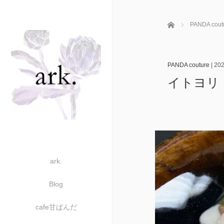
ホーム
PANDA cout
PANDA couture
|
202
イトヨリ
ark.
Blog
cafe甘ぱんだ