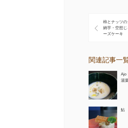
柿とナッツの
納芋・空想じ
ーズケーキ
関連記事一
Aj
湯
鮎