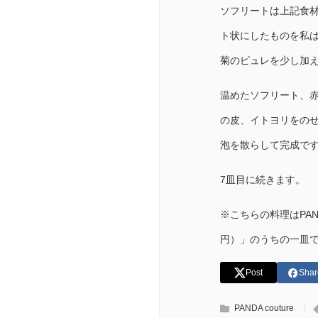
ソフリートは上記食
ト状にしたものを私
菊のピュレを少し加
温めたソフリート、
の皮、イトヨリをの
泡を散らして完成で
7皿目に続きます。
※こちらの料理はPAN
円）」のうちの一皿
Post
Shar
PANDA couture