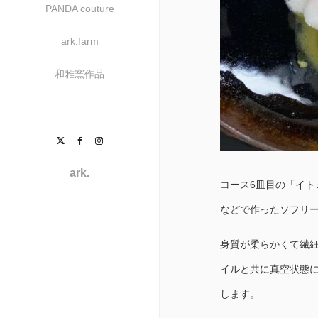
PANDA couture
ark.farm
和雅窯作品
Twitter
Facebook
Instagram
ark.
コース6皿目の「イト
などで作ったソフリ
身質が柔らかくて繊
イルと共に真空状態に
します。