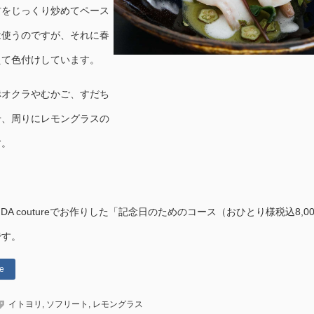
材をじっくり炒めてペース
は使うのですが、それに春
えて色付けしています。
赤オクラやむかご、すだち
せ、周りにレモングラスの
す。
DA coutureでお作りした「記念日のためのコース（おひとり様税込8,00
です。
e
イトヨリ
,
ソフリート
,
レモングラス