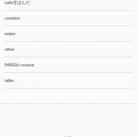
cafe甘ぱんだ
creation
notes
other
PANDA couture
taller