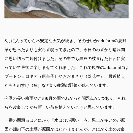
8月に入ってから不安定な天気が続き、そのせいかark.farmの夏野
菜が思ったよりも実らず弱ってきたので、今日のわずかな晴れ間
に思い切って片付けました。その中でも黒豆の枝豆はたわわに実
っていて最後に楽しませてくれました。これで現在のark.farmには
ブートジョロキア（唐辛子）やおおまさり（落花生）、最近植え
たもものすけ（蕪）など計6種類の野菜が残っています。
今季の長い梅雨やこの8月の雨でわかった問題点が3つあり、それ
らを改良してから新しい苗を植えていこうと思っています。
一番の問題点はとにかく「水はけが悪い」点。黒土が多いのが原
因か畑の下の土壌が原因かはわかりませんが、とにかく土の改良