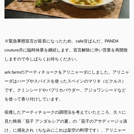
※緊急事態宣言が延長になったため、cafe甘ぱんだ、PANDA
couture共に臨時休業を継続します。宣言解除に伴い営業を再開致
しますので今しばらくお待ちください。
ark.farmのアーティチョークをアリニャーダにしました。アリニャ
ーダはハーブやスパイスを使ったスペインのマリネ（ピクルス）
です。クミンシードやパプリカパウダー、アジョワンシードなど
を使って香り付けしています。
収穫したアーティチョークの調理法を考えていたところ、久々に
見た映画「茄子 アンダルシアの夏」の「茄子のアサディージョ漬
け」に感化され（ちなみにこれは架空の料理です）、アリニャー