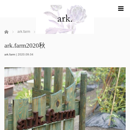
m
ホーム
ark.farm
ark.farm2020秋
ark.farm2020秋
ark.farm
|
2020.09.04