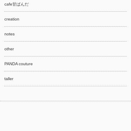
cafe甘ぱんだ
creation
notes
other
PANDA couture
taller