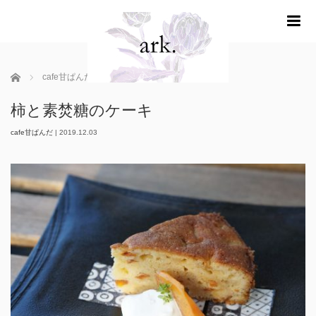
m
ホーム
cafe甘ぱんだ
柿と素焚糖のケーキ
柿と素焚糖のケーキ
cafe甘ぱんだ
|
2019.12.03